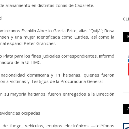
 de allanamiento en distintas zonas de Cabarete.
ol
CLI
inicanos Franklin Alberto García Brito, alias "Quijá"; Rosa
insen y una mujer identificada como Lurdes, así como la
onal español Peter Granicher.
o Plata para los fines judiciales correspondientes, informó
inadora de la UITIMC.
nacionalidad dominicana y 11 haitianas, quienes fueron
ón a Víctimas y Testigos de la Procuraduría General.
su mayoría haitianos, fueron entregados a la Dirección
 evidencias ocupadas
 de fuego, vehículos, equipos electrónicos —teléfonos