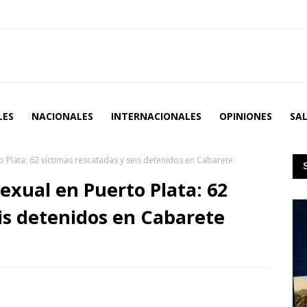
LES
NACIONALES
INTERNACIONALES
OPINIONES
SA
o Plata: 62 víctimas rescatadas y seis detenidos en Cabarete
exual en Puerto Plata: 62
eis detenidos en Cabarete