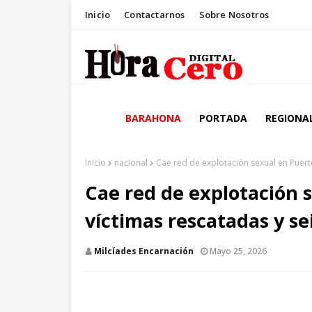
Inicio
Contactarnos
Sobre Nosotros
BARAHONA
PORTADA
REGIONA
Inicio
nacional
Cae red de explotación sexual en Puert
Cae red de explotación s
víctimas rescatadas y s
Milcíades Encarnación
Mayo 25, 2026