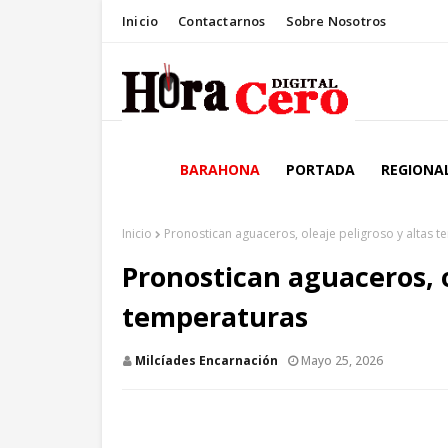
Inicio
Contactarnos
Sobre Nosotros
BARAHONA
PORTADA
REGIONA
Inicio
Pronostican aguaceros, oleaje peligroso y altas 
Pronostican aguaceros, o
temperaturas
Milcíades Encarnación
Mayo 25, 2026